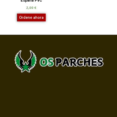
España PVC
2,00
€
Ordene ahora