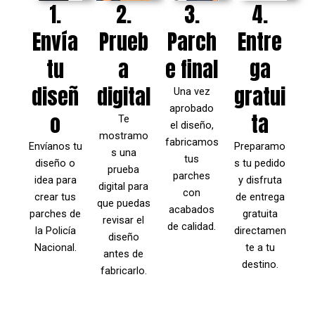
1.
2.
3.
4.
Envía
Prueb
Parch
Entre
tu
a
e final
ga
diseñ
digital
gratui
Una vez
aprobado
o
ta
Te
el diseño,
mostramo
fabricamos
Envíanos tu
Preparamo
s una
tus
diseño o
s tu pedido
prueba
parches
idea para
y disfruta
digital para
con
crear tus
de entrega
que puedas
acabados
parches de
gratuita
revisar el
de calidad.
la Policía
directamen
diseño
Nacional.
te a tu
antes de
destino.
fabricarlo.