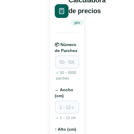
Calculadora
de precios
pro
📦 Número
de Parches
✓ 50 – 5000
parches
↔ Ancho
(cm)
✓ 1 – 12 cm
↕ Alto (cm)