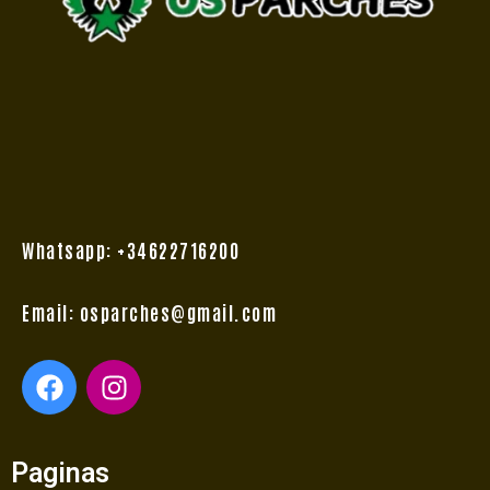
Whatsapp: +34622716200
Email: osparches@gmail.com
F
I
a
n
c
s
e
t
Paginas
b
a