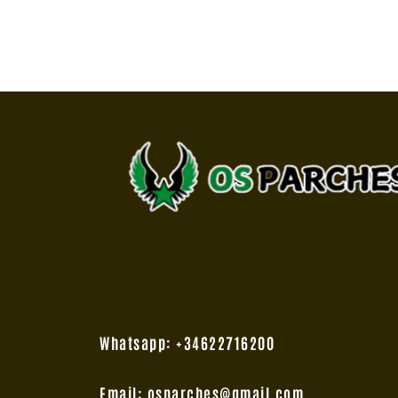
Whatsapp: +34622716200
Email: osparches@gmail.com