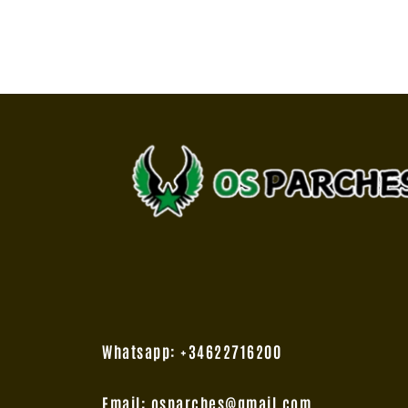
Whatsapp: +34622716200
Email: osparches@gmail.com